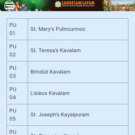
Skip
to
content
PU
St. Mary’s Pulincunnoo
01
PU
St. Teresa’s Kavalam
02
PU
Brindizi Kavalam
03
PU
Lisieux Kavalam
04
PU
St. Joseph’s Kayalpuram
05
PU