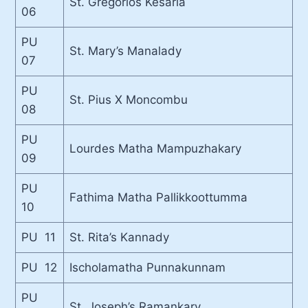
St. Gregorios Kesaria
06
PU
St. Mary’s Manalady
07
PU
St. Pius X Moncombu
08
PU
Lourdes Matha Mampuzhakary
09
PU
Fathima Matha Pallikkoottumma
10
PU 11
St. Rita’s Kannady
PU 12
Ischolamatha Punnakunnam
PU
St. Joseph’s Ramankary